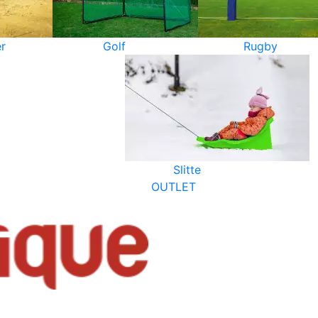
r
Golf
Rugby
Slitte
OUTLET