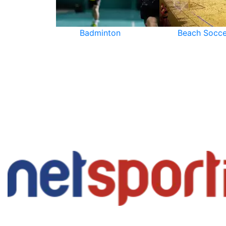
Badminton
Beach Socce