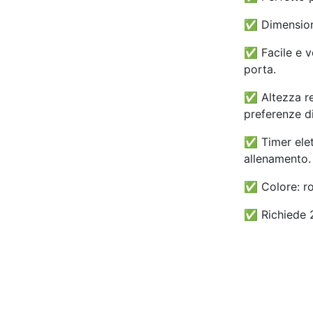
✅ Dimension
✅ Facile e ve
porta.
✅ Altezza reg
preferenze di
✅ Timer elett
allenamento.
✅ Colore: ro
✅ Richiede 2