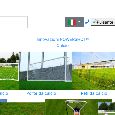
Nous contac
Innovazioni POWERSHOT®
Calcio
alcio
Porte da calcio
Reti da calcio