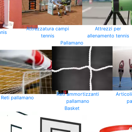
Attrezzatura campi
Attrezzi per
nnis
tennis
allenamento tennis
Pallamano
Reti ammortizzanti
Articol
Reti pallamano
pallamano
pa
Basket