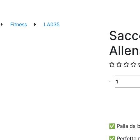
Fitness
LA035
Sacc
Alle
Quantité
-
✅ Palla da b
✅ Perfetto pe