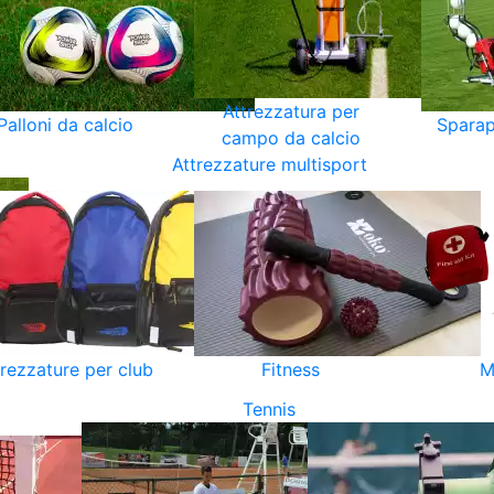
Attrezzatura per
Palloni da calcio
Sparap
campo da calcio
Attrezzature multisport
trezzature per club
Fitness
M
Tennis