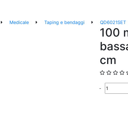
Medicale
Taping e bendaggi
QD6021SET
100 m
bass
cm
Quantité
-