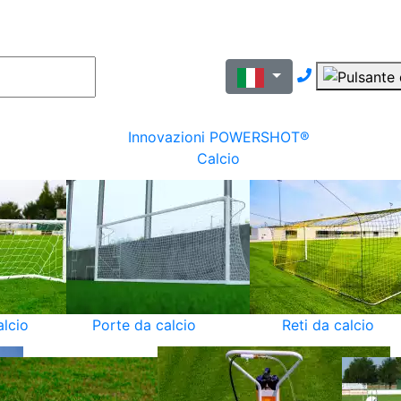
Nous contac
Innovazioni POWERSHOT®
Calcio
alcio
Porte da calcio
Reti da calcio