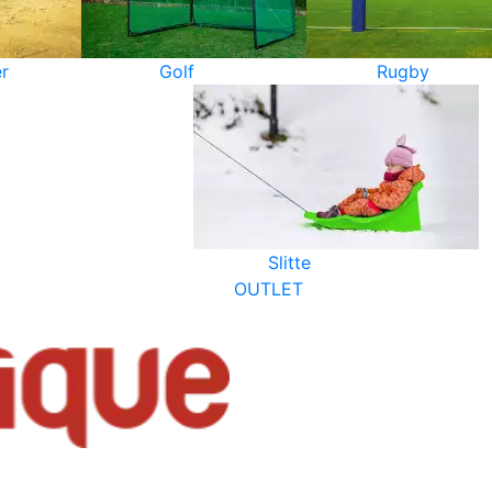
r
Golf
Rugby
Slitte
OUTLET