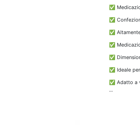
✅ Medicazion
✅ Confezione
✅ Altamente 
✅ Medicazi
✅ Dimension
✅ Ideale per 
✅ Adatto a va
...