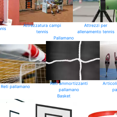
Attrezzatura campi
Attrezzi per
nnis
tennis
allenamento tennis
Pallamano
Reti ammortizzanti
Articol
Reti pallamano
pallamano
pa
Basket