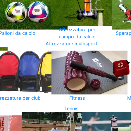
Attrezzatura per
Palloni da calcio
Sparap
campo da calcio
Attrezzature multisport
trezzature per club
Fitness
M
Tennis