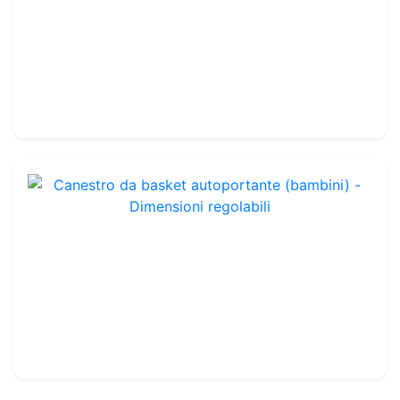
Canestro Basket Trasportabile - altezza regolabile 2,43m/2,74m/3,05m
Rif. : BBG12
209.99€
250.00€
Canestro da basket autoportante (bambini) - Dimensioni regolabili
Rif. : BBG17
134.99€
150.00€