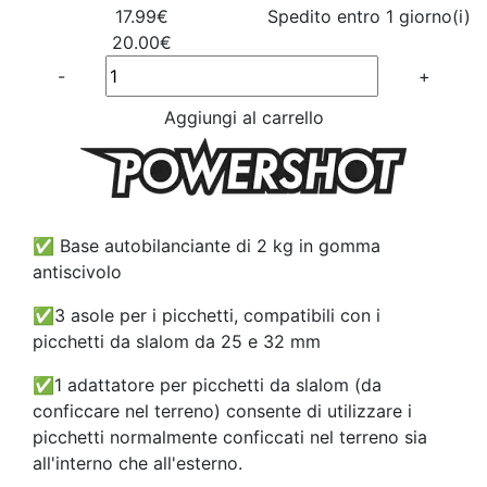
17.99€
Spedito entro 1 giorno(i)
20.00€
Quantité
-
+
Aggiungi al carrello
✅ Base autobilanciante di 2 kg in gomma
antiscivolo
✅3 asole per i picchetti, compatibili con i
picchetti da slalom da 25 e 32 mm
✅1 adattatore per picchetti da slalom (da
conficcare nel terreno) consente di utilizzare i
picchetti normalmente conficcati nel terreno sia
all'interno che all'esterno.