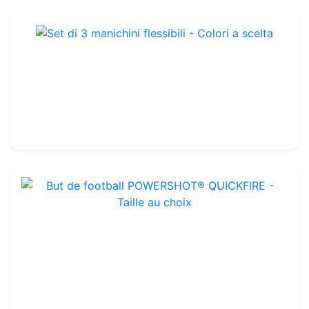
Set di 3 manichini flessibili - Colori a scelta
Rif. : OTA33123
Set di 3
159.99€
But de football POWERSHOT® QUICKFIRE - Taille au choix
Rif. : OFGMQUICK
Fibre di vetro
-
Scelta di dimensioni
80.00€