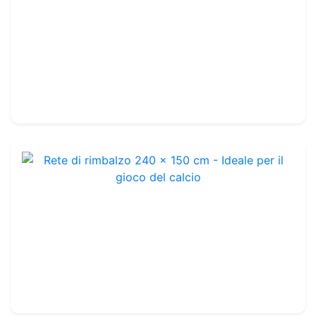
Lot de 5 jalons de slalom 160cm Jaune
Rif. : TA299Y
17.99€
20.50€
Rete di rimbalzo 240 x 150 cm - Ideale per il gioco del calcio
Rif. : TA333
64.99€
100.00€