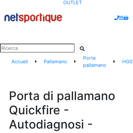
OUTLET
Porte
Accueil
Pallamano
HG0
pallamano
Porta di pallamano
Quickfire -
Autodiagnosi -