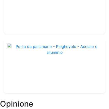
Rif. : HA003
77.99€
100.00€
Porta da pallamano - Pieghevole - Acciaio o alluminio
Rif. : OHG0056
Da sigillare
-
3 x 2 m
734.99€
Opinione