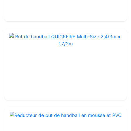
Trasportabile
-
3 x 2 m
864.99€
But de handball QUICKFIRE Multi-Size 2,4/3m x 1,7/2m
Rif. : HG022
Fibre di vetro
179.99€
200.00€
Réducteur de but de handball en mousse et PVC