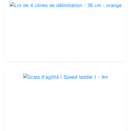
Lot de 4 cônes de délimitation - 38 cm - orange
Rif. : TA049O
Set di 4
19.99€
23.99€
Scala d'agilità ( Speed ladder ) - 4m
Rif. : TA153
29.99€
35.00€