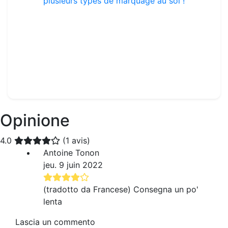
Kit multi activités Tennis : complet avec plusieurs types de marquage au sol !
Rif. : TA254
79.98€
90.00€
Opinione
4.0
(1 avis)
Antoine Tonon
jeu. 9 juin 2022
(tradotto da Francese) Consegna un po'
lenta
Lascia un commento