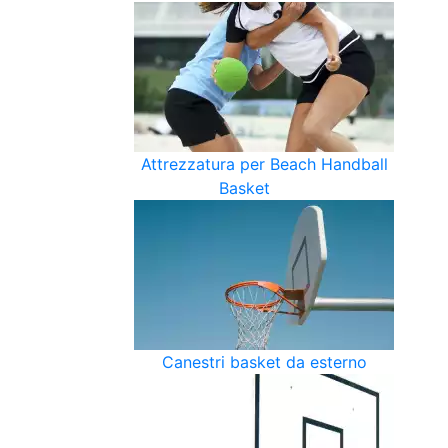
Attrezzatura per Beach Handball
Basket
Canestri basket da esterno