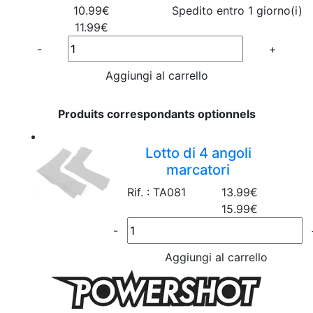
10.99€
Spedito entro 1 giorno(i)
11.99€
Quantité
-
+
Aggiungi al carrello
Produits correspondants optionnels
Lotto di 4 angoli
marcatori
Rif. : TA081
13.99€
15.99€
-
Aggiungi al carrello