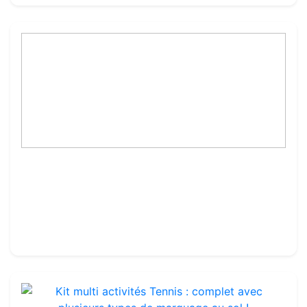
Article sans titre
Rif. : TA149W
22.00€