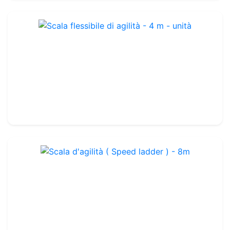
Scala flessibile di agilità - 4 m - unità
Rif. : TA001R
Unità
19.99€
23.00€
Scala d'agilità ( Speed ladder ) - 8m
Rif. : TA002
30.99€