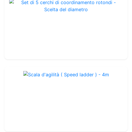
Set di 5 cerchi di coordinamento rotondi - Scelta del diametro
Rif. : OHOOPS
Set di 5
12.99€
Scala d'agilità ( Speed ladder ) - 4m
Rif. : TA001
15.99€
20.00€