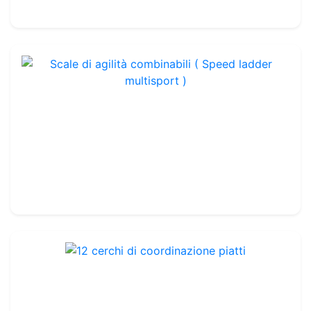
35.00€
Scale di agilità combinabili ( Speed ladder multisport )
Rif. : TA003
Set di 4
37.99€
45.00€
12 cerchi di coordinazione piatti
Rif. : TA009