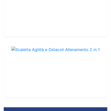
Octa Ring System
Rif. : TA215
Unità
37.99€
42.00€
Scaletta Agilità e Ostacoli Allenamento 2 in 1
Rif. : TA216
Unità
23.99€
27.00€