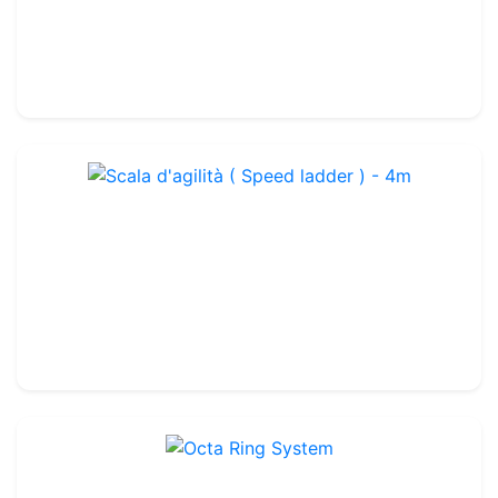
Confezione da 12
25.99€
29.00€
Scala d'agilità ( Speed ladder ) - 4m
Rif. : TA153
29.99€
35.00€