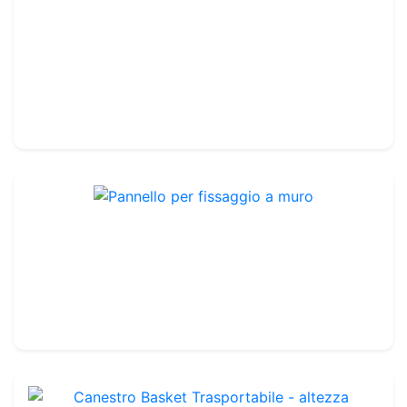
Tappetini di protezione 2m
Rif. : TA389
Set di 2
99.99€
120.00€
Pannello per fissaggio a muro
Rif. : BBG01
Acciaio
799.99€