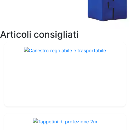
Articoli consigliati
Canestro regolabile e trasportabile
Rif. : LA037
77.99€
90.00€