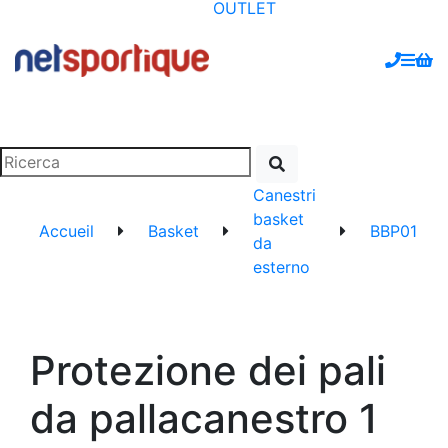
OUTLET
Canestri
basket
Accueil
Basket
BBP01
da
esterno
Protezione dei pali
da pallacanestro 1