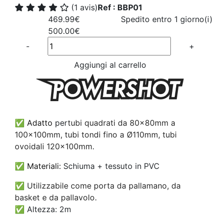
(1 avis)
Ref : BBP01
469.99€
Spedito entro 1 giorno(i)
500.00€
Quantité
-
+
Aggiungi al carrello
✅ Adatto
per
tubi quadrati da 80x80mm a
100x100mm, tubi tondi fino a Ø110mm, tubi
ovoidali 120x100mm
.
✅ Materiali:
Schiuma + tessuto in PVC
✅
Utilizzabile come porta da pallamano, da
basket e da pallavolo.
✅
Altezza: 2m