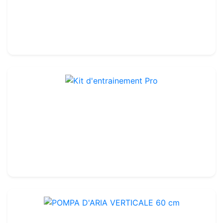
314.99€
350.00€
Kit d'entrainement Pro
Rif. : TK002
224.99€
250.00€