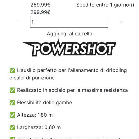
269.99€
Spedito entro 1 giorno(i)
299.99€
Quantité
-
+
Aggiungi al carrello
✅
L'ausilio perfetto per l'allenamento di dribbling
e calci di punizione
✅
Realizzato in acciaio per la massima resistenza
✅
Flessibilità delle gambe
✅
Altezza: 1,80 m
✅
Larghezza: 0,60 m