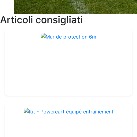
Articoli consigliati
Mur de protection 6m
Rif. : TA166
159.99€
180.00€
Kit - Powercart équipé entraînement
Rif. : TK062