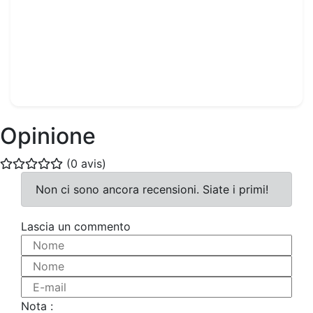
POMPA D'ARIA VERTICALE 60 cm
Rif. : TA129
20.99€
25.00€
Opinione
(0 avis)
Non ci sono ancora recensioni. Siate i primi!
Lascia un commento
Nome
Nome
E-mail
Nota :