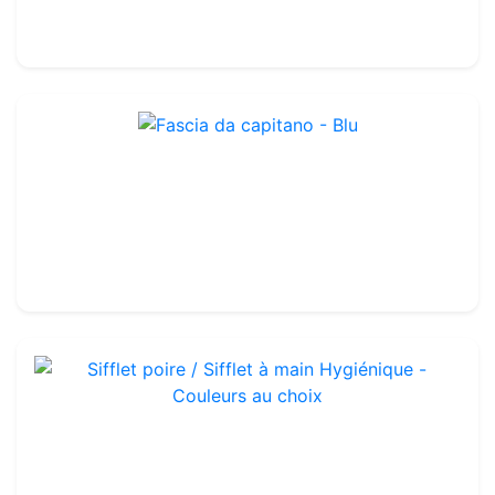
2.99€
Fascia da capitano - Blu
Rif. : OCAPTAIN
3.00€
Sifflet poire / Sifflet à main Hygiénique - Couleurs au choix
Rif. : OTA246