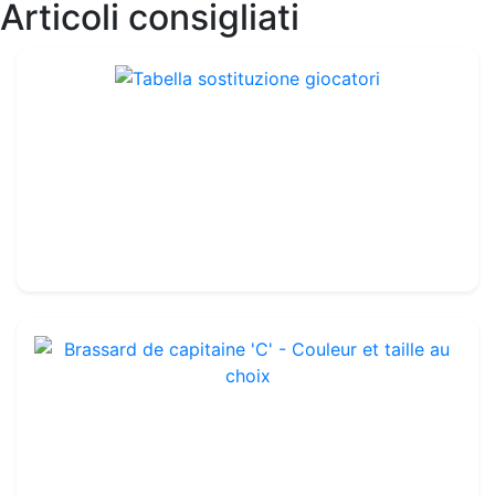
Articoli consigliati
Tabella sostituzione giocatori
Rif. : FA012
37.99€
40.00€
Brassard de capitaine "C" - Couleur et taille au choix
Rif. : OTA099C