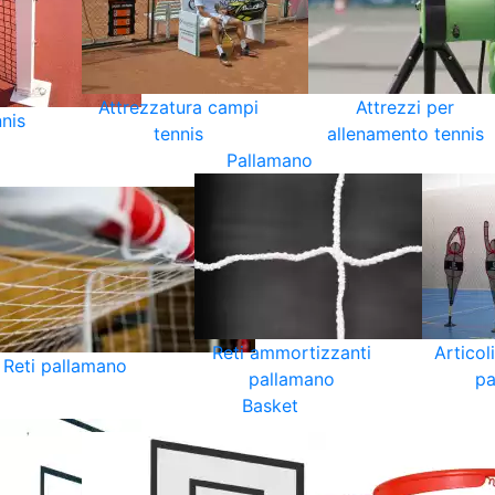
Attrezzatura campi
Attrezzi per
nnis
tennis
allenamento tennis
Pallamano
Reti ammortizzanti
Articol
Reti pallamano
pallamano
pa
Basket