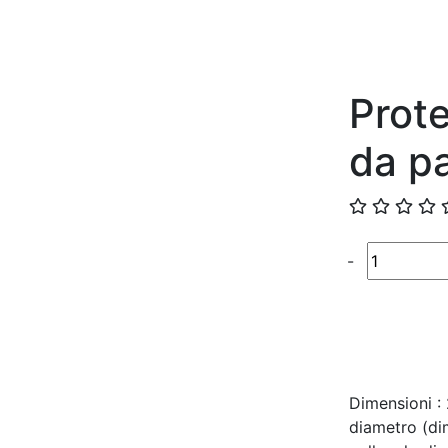
Prote
da pa
Quantité
-
Dimensioni :
diametro (dim