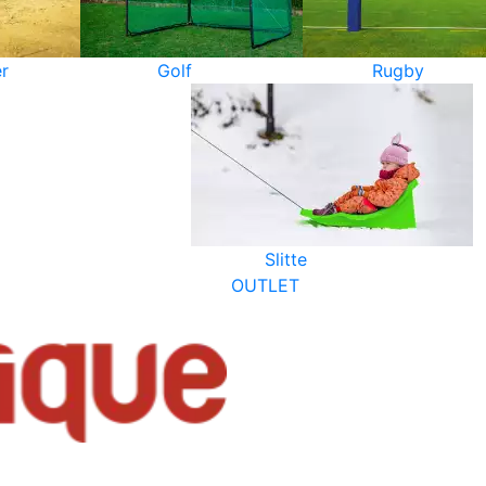
r
Golf
Rugby
Slitte
OUTLET