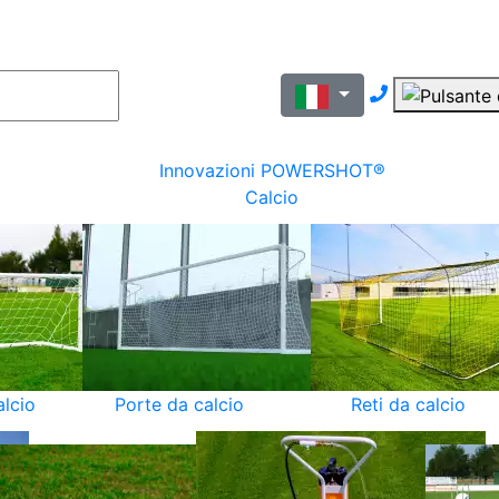
Nous contac
Innovazioni POWERSHOT®
Calcio
alcio
Porte da calcio
Reti da calcio