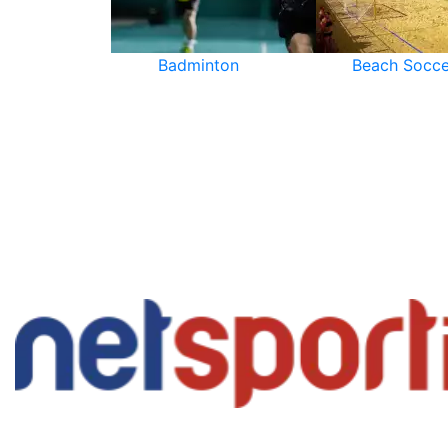
Badminton
Beach Socce