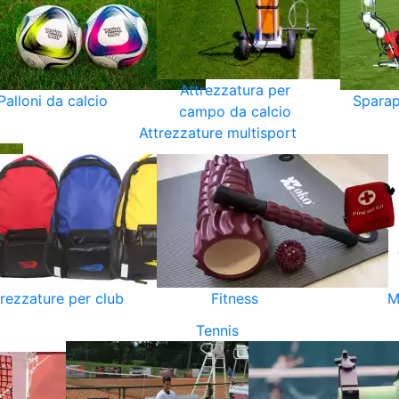
Attrezzatura per
Palloni da calcio
Sparap
campo da calcio
Attrezzature multisport
trezzature per club
Fitness
M
Tennis