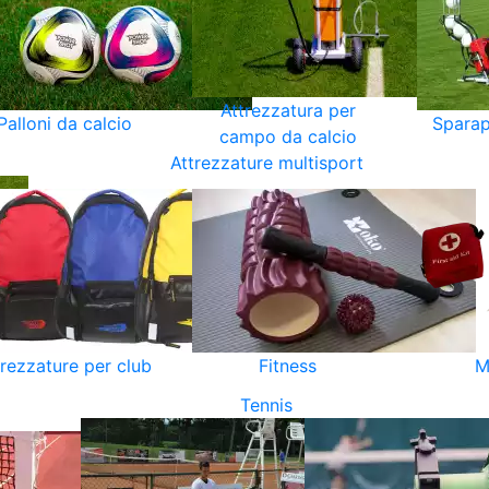
Attrezzatura per
Palloni da calcio
Sparap
campo da calcio
Attrezzature multisport
trezzature per club
Fitness
M
Tennis