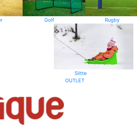
r
Golf
Rugby
Slitte
OUTLET