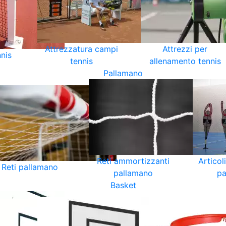
Attrezzatura campi
Attrezzi per
nnis
tennis
allenamento tennis
Pallamano
Reti ammortizzanti
Articol
Reti pallamano
pallamano
pa
Basket