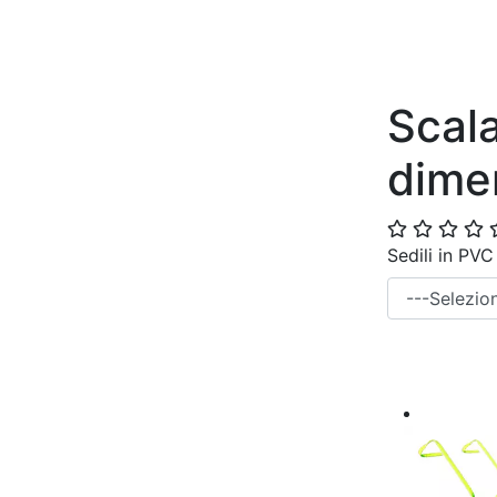
Scala
dime
Sedili in PV