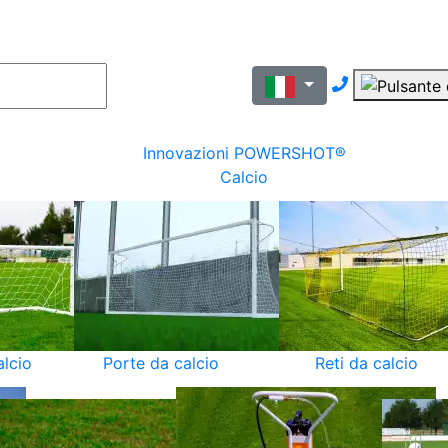
Nous contac
Innovazioni POWERSHOT®
Calcio
alcio
Porte da calcio
Reti da calcio