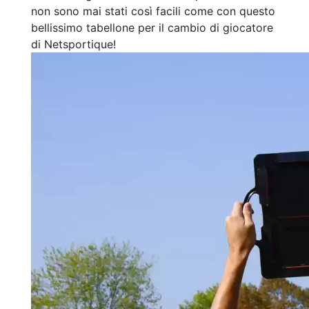
non sono mai stati così facili come con questo
bellissimo tabellone per il cambio di giocatore
di Netsportique!