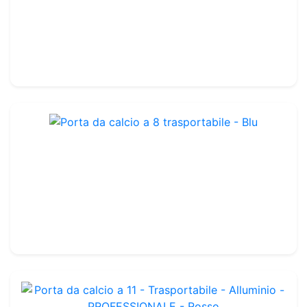
Rif. : FGM71
Fibre di vetro
179.99€
210.00€
Porta da calcio a 8 trasportabile - Blu
Rif. : FG703UB
6 x 2,1 x 0,8 x 1,6 m
-
Trasportabile
1 799.99€
1 950.00€