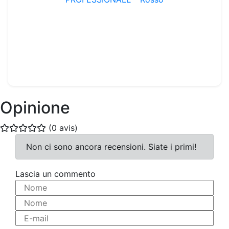
Porta da calcio a 11 - Trasportabile - Alluminio - PROFESSIONALE - Rosso
Rif. : FG1101UR
3 000.00€
Opinione
(0 avis)
Non ci sono ancora recensioni. Siate i primi!
Lascia un commento
Nome
Nome
E-mail