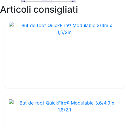
Articoli consigliati
But de foot QuickFire® Modulable 3/4m x 1,5/2m
Rif. : FGM72
Fibre di vetro
179.99€
200.00€
But de foot QuickFire® Modulable 3,6/4,9 x 1,8/2,1